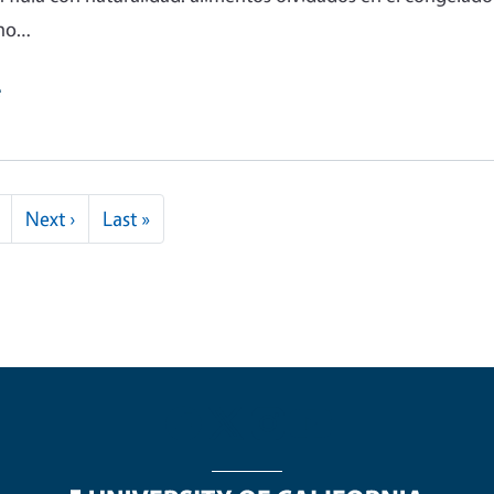
 no…
e
Next page
Last page
Next ›
Last »