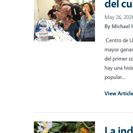
del cu
May 26, 202
By
Michael 
Centro de UC
mayor ganan
del primer s
hay una hist
popular…
View Articl
Primary Image
La in