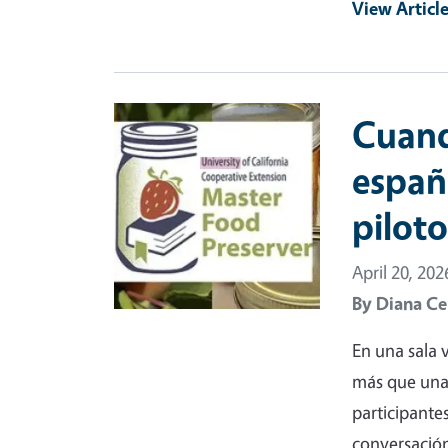
View Articl
Primary Image
Cuand
españo
pilot
April 20, 202
By
Diana Ce
En una sala v
más que una 
participante
conversación