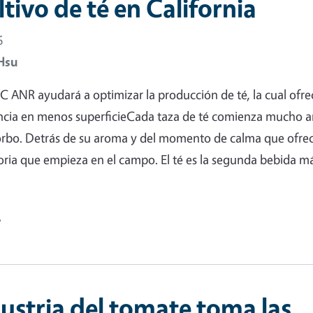
ltivo de té en California
6
Hsu
 ANR ayudará a optimizar la producción de té, la cual ofre
cia en menos superficieCada taza de té comienza mucho a
orbo. Detrás de su aroma y del momento de calma que ofrec
oria que empieza en el campo. El té es la segunda bebida m
e
dustria del tomate toma las