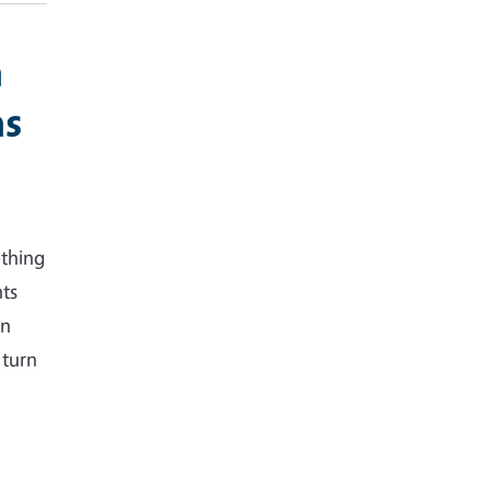
h
ns
ething
nts
on
 turn