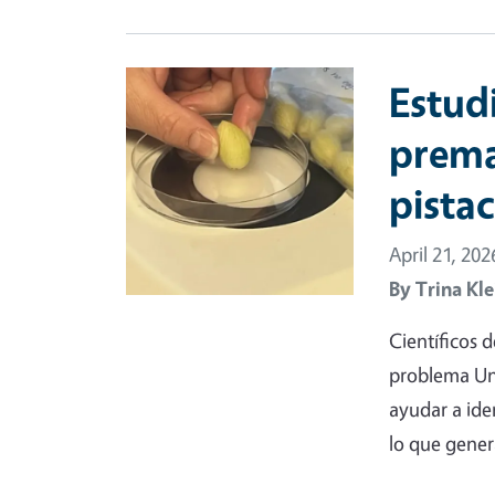
Primary Image
Estud
prema
pista
April 21, 202
By
Trina Kle
Científicos d
problema Un a
ayudar a iden
lo que gener