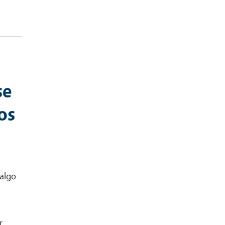
se
os
 algo
r,