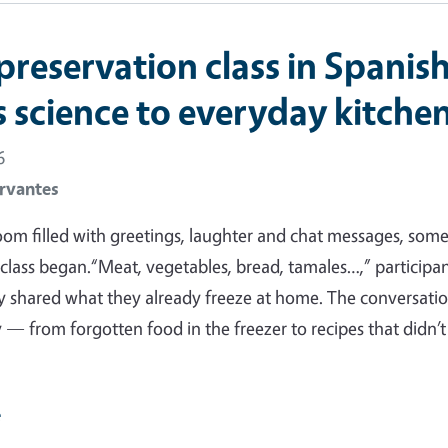
preservation class in Spanis
s science to everyday kitche
6
rvantes
 room filled with greetings, laughter and chat messages, som
class began.“Meat, vegetables, bread, tamales…,” participa
y shared what they already freeze at home. The conversati
y — from forgotten food in the freezer to recipes that didn’t
e