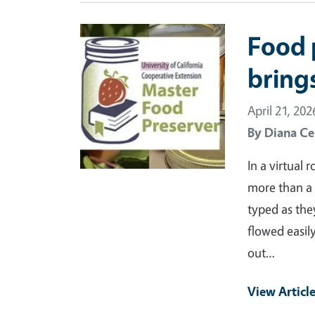
Primary Image
Food 
bring
April 21, 202
By
Diana Ce
In a virtual
more than a 
typed as the
flowed easil
out…
View Articl