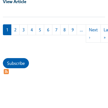
View Article
Pagination
1
2
3
4
5
6
7
8
9
…
Next
La
Next pag
L
›
»
Subscribe