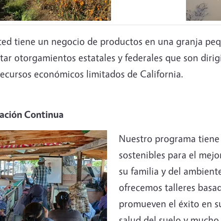
sted tiene un negocio de productos en una granja pe
itar otorgamientos estatales y federales que son dir
recursos económicos limitados de California.
ación Continua
Nuestro programa tiene 
sostenibles para el mej
su familia y del ambient
ofrecemos talleres basa
promueven el éxito en su
salud del suelo y mucho 