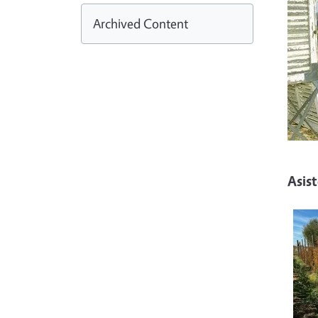
Imag
Archived Content
Asis