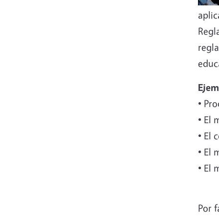
aplic
Regl
regla
educ
Ejem
• Pr
• El
• El 
• El 
• El
Por f