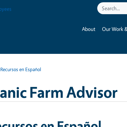
oyees
About
Our Work &
Recursos en Español
anic Farm Advisor
cursos en Español