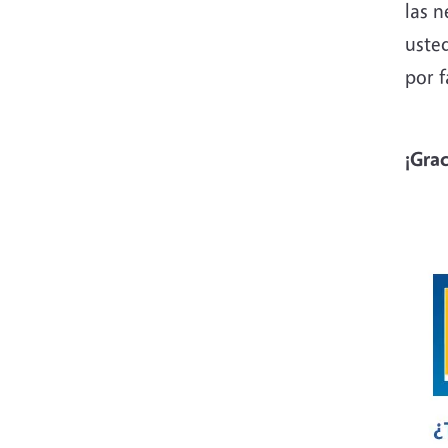
las 
usted
por 
¡Grac
Imag