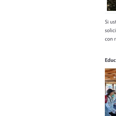
Si u
solic
con 
Educ