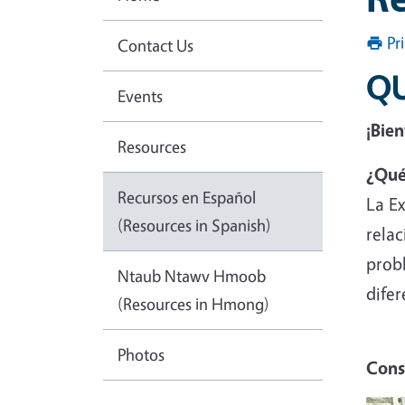
Pr
Contact Us
Q
Events
¡Bie
Resources
¿Qué
Recursos en Español
La Ex
(Resources in Spanish)
relac
prob
Ntaub Ntawv Hmoob
difer
(Resources in Hmong)
Photos
Cons