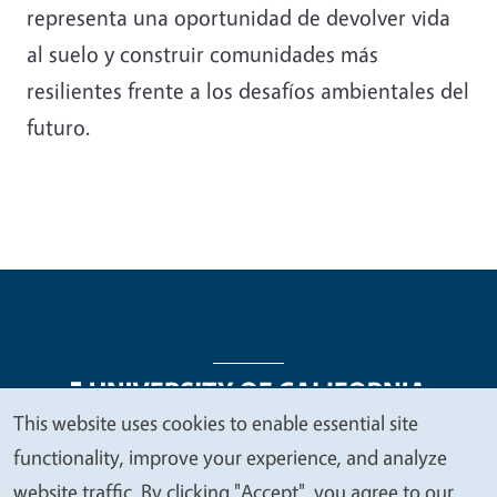
representa una oportunidad de devolver vida
al suelo y construir comunidades más
resilientes frente a los desafíos ambientales del
futuro.
This website uses cookies to enable essential site
We
functionality, improve your experience, and analyze
Legal Menu
Copyright
Nondiscrimination Statements
value
website traffic. By clicking "Accept", you agree to our