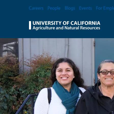
Skip to main content
Secondary Menu
Careers
People
Blogs
Events
For Empl