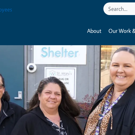
oyees
About
Our Work &