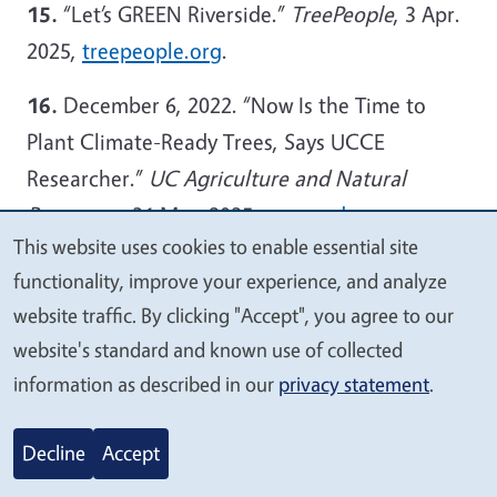
15.
“Let’s GREEN Riverside.”
TreePeople
, 3 Apr.
2025,
treepeople.org
.
16.
December 6, 2022. “Now Is the Time to
Plant Climate-Ready Trees, Says UCCE
Researcher.”
UC Agriculture and Natural
Resources
, 31 Mar. 2025,
ucanr.edu
.
This website uses cookies to enable essential site
We
17.
“Shady-80-Trees-Recommended-for-the-
functionality, improve your experience, and analyze
value
Sacramento-Region ...”
The Sacramento Tree
website traffic. By clicking "Accept", you agree to our
your
Foundation
,
sactree.org
. Accessed 23 May
website's standard and known use of collected
privacy
2025.
information as described in our
privacy statement
.
Decline
Accept
Sobre los Autores