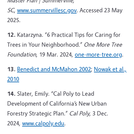
Master Plan | Summerville,
SC
,
www.summervillesc.gov
. Accessed 23 May
2025.
12.
Katarzyna. “6 Practical Tips for Caring for
Trees in Your Neighborhood.”
One More Tree
Foundation
, 19 Mar. 2024,
one-more-tree.org
.
13.
Benedict and McMahon 2002
;
Nowak et al.,
2010
14.
Slater, Emily. “Cal Poly to Lead
Development of California’s New Urban
Forestry Strategic Plan.”
Cal Poly
, 3 Dec.
2024,
www.calpoly.edu
.