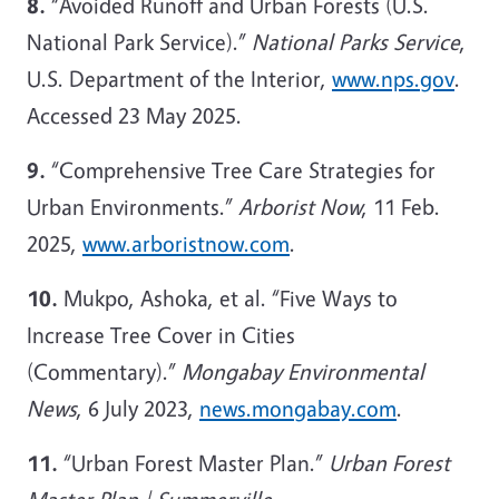
8.
“Avoided Runoff and Urban Forests (U.S.
National Park Service).”
National Parks Service
,
U.S. Department of the Interior,
www.nps.gov
.
Accessed 23 May 2025.
9.
“Comprehensive Tree Care Strategies for
Urban Environments.”
Arborist Now
, 11 Feb.
2025,
www.arboristnow.com
.
10.
Mukpo, Ashoka, et al. “Five Ways to
Increase Tree Cover in Cities
(Commentary).”
Mongabay Environmental
News
, 6 July 2023,
news.mongabay.com
.
11.
“Urban Forest Master Plan.”
Urban Forest