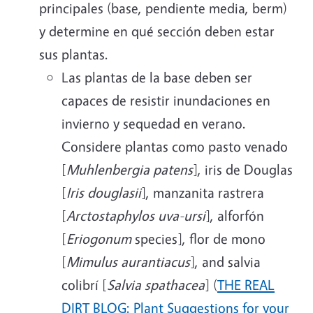
principales (base, pendiente media, berm)
y determine en qué sección deben estar
sus plantas.
Las plantas de la base deben ser
capaces de resistir inundaciones en
invierno y sequedad en verano.
Considere plantas como pasto venado
[
Muhlenbergia patens
], iris de Douglas
[
Iris douglasii
], manzanita rastrera
[
Arctostaphylos uva-ursi
], alforfón
[
Eriogonum
species], flor de mono
[
Mimulus aurantiacus
], and salvia
colibrí
[
Salvia spathacea
] (
THE REAL
DIRT BLOG: Plant Suggestions for your