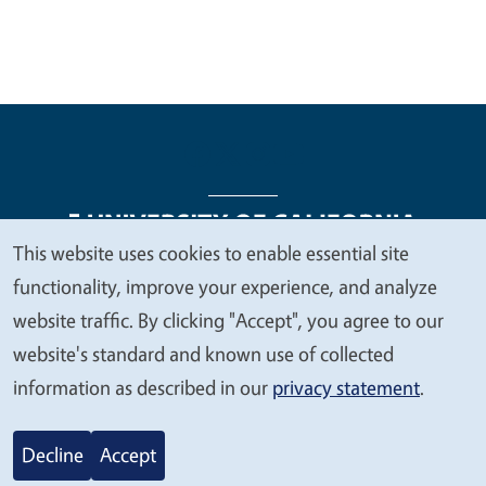
This website uses cookies to enable essential site
We
functionality, improve your experience, and analyze
Legal Menu
Copyright
Nondiscrimination Statements
value
website traffic. By clicking "Accept", you agree to our
Accessibility
Contact
Privacy
your
website's standard and known use of collected
privacy
information as described in our
privacy statement
.
© 2026 Regents of the University of California
Decline
Accept