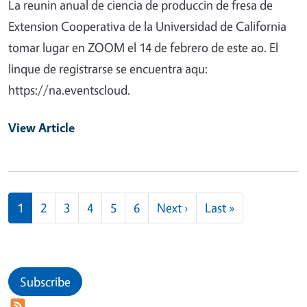
La reunin anual de ciencia de produccin de fresa de
Extension Cooperativa de la Universidad de California
tomar lugar en ZOOM el 14 de febrero de este ao. El
linque de registrarse se encuentra aqu:
https://na.eventscloud.
View Article
Pagination
Next page
Last page
1
2
3
4
5
6
Next ›
Last »
Subscribe