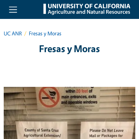
Skip to main content
UC ANR
Fresas y Moras
Fresas y Moras
Primary Image