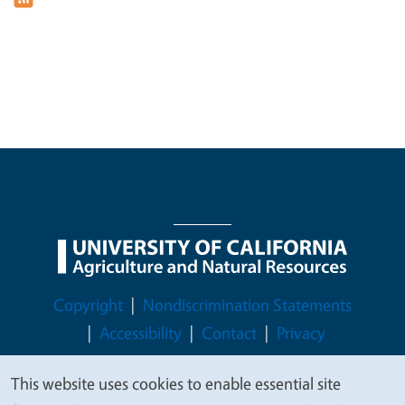
Legal Menu
Copyright
Nondiscrimination Statements
Accessibility
Contact
Privacy
This website uses cookies to enable essential site
We