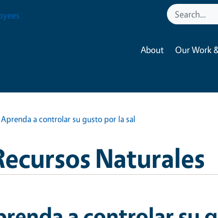
oyees
About
Our Work &
Aprenda a controlar su gusto por la sal
Recursos Naturales
renda a controlar su gu