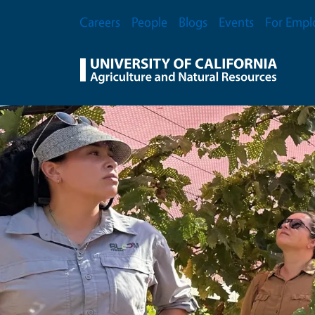
Skip to main content
Secondary Menu
Careers
People
Blogs
Events
For Empl