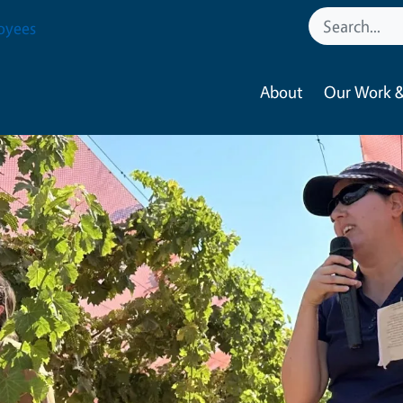
oyees
About
Our Work &