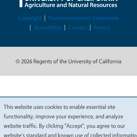
Legal Menu
Copyright
Nondiscrimination Statements
Accessibility
Contact
Privacy
© 2026 Regents of the University of California
This website uses cookies to enable essential site
We
functionality, improve your experience, and analyze
value
website traffic. By clicking "Accept", you agree to our
your
website's standard and known use of collected informati