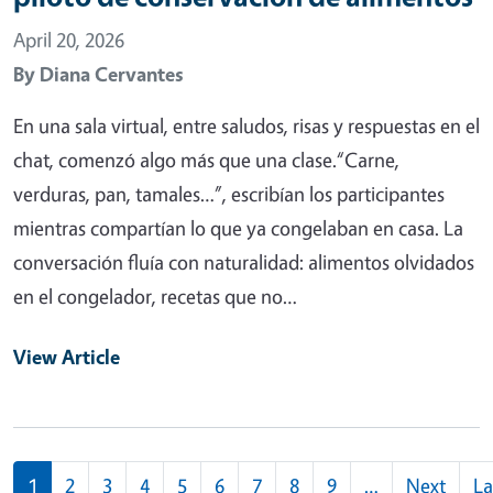
April 20, 2026
By
Diana Cervantes
En una sala virtual, entre saludos, risas y respuestas en el
chat, comenzó algo más que una clase.“Carne,
verduras, pan, tamales…”, escribían los participantes
mientras compartían lo que ya congelaban en casa. La
conversación fluía con naturalidad: alimentos olvidados
en el congelador, recetas que no…
View Article
Pagination
1
2
3
4
5
6
7
8
9
…
Next
La