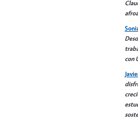
Clau
afro
Soni
Desd
traba
con 
Javi
disf
creci
estu
soste