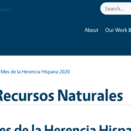
oyees
About
Our Work &
Mes de la Herencia Hispana 2020
Recursos Naturales
s de la Herencia Hisp