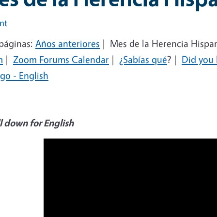
int
páginas:
Años anteriores
| Mes de la Herencia Hispa
m
|
Zoom Forums Calendar
|
¿Sabías qué
?
|
Did you
go - English
l down for English