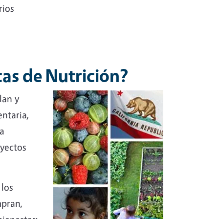
rios
icas de Nutrición?
lan y
entaria,
la
oyectos
 los
mpran,