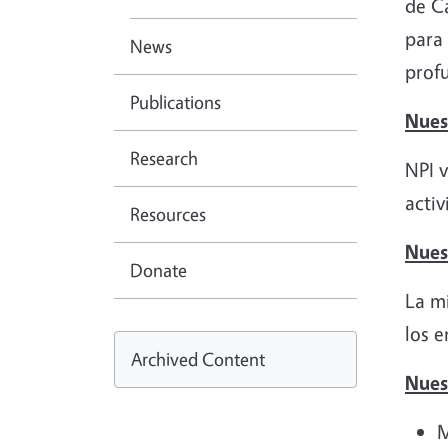
de Ca
para 
News
prof
Publications
Nues
Research
NPI 
activ
Resources
Nues
Donate
La mi
los e
Archived Content
Nues
M