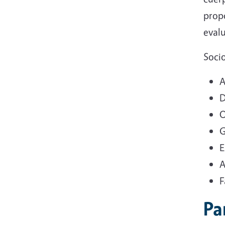
prop
eval
Socio
A
D
O
G
E
A
F
Pa