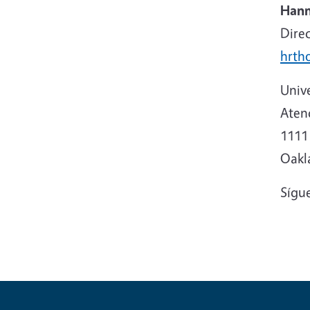
Hann
Direc
hrth
Unive
Atenc
1111 
Oakl
Sígu