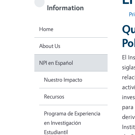
Information
Pr
Qu
Home
Po
About Us
El In
NPI en Español
sigla
relac
Nuestro Impacto
activ
Recursos
inve
para 
Programa de Experiencia
deriv
en Investigación
Insti
Estudiantil