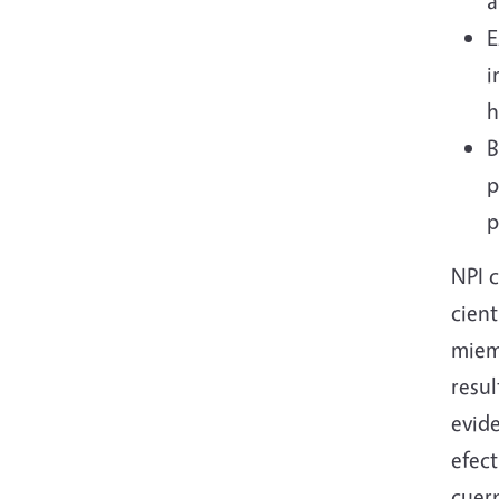
a
E
i
h
B
p
p
NPI 
cien
miem
resu
evid
efect
cuerp