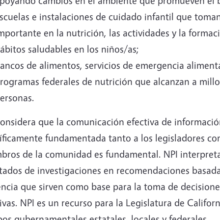
poyando cambios en el ambiente que promueven el b
scuelas e instalaciones de cuidado infantil que toma
mportante en la nutrición, las actividades y la formac
ábitos saludables en los niños/as;
ancos de alimentos, servicios de emergencia alimenta
rogramas federales de nutrición que alcanzan a mill
ersonas.
considera que la comunicación efectiva de informaci
tíficamente fundamentada tanto a los legisladores co
bros de la comunidad es fundamental. NPI interpreta
ltados de investigaciones en recomendaciones basad
encia que sirven como base para la toma de decisione
ivas. NPI es un recurso para la Legislatura de Californ
os gubernamentales estatales, locales y federales,