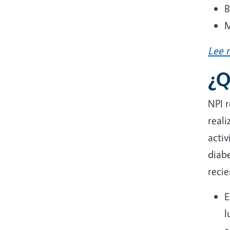
B
M
Lee 
¿Q
NPI 
reali
activ
diab
reci
E
l