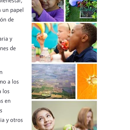
ienestar;
n un papel
ión de
ria y
ones de
ón
mo a los
 los
as en
s
ia y otros