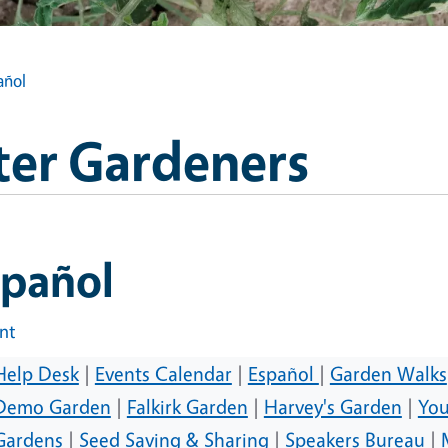
añol
ter Gardeners
spañol
int
Help Desk
|
Events Calendar
|
Español
|
Garden Walks
Demo Garden
|
Falkirk Garden
|
Harvey's Garden
|
You
Gardens
|
Seed Saving & Sharing
|
Speakers Bureau
|