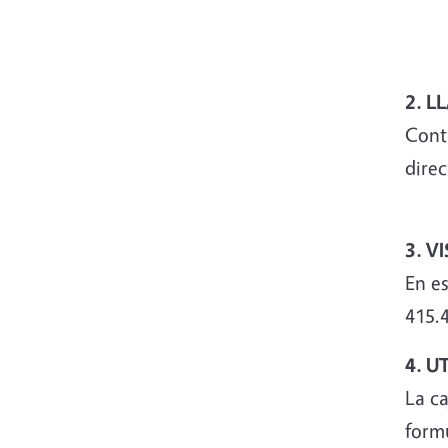
2. 
Cont
direc
3. V
En e
415.4
4. U
La c
formu