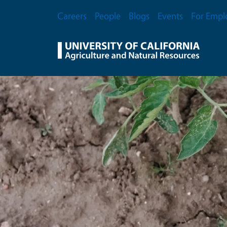
Skip to main content
Secondary Menu
Careers
People
Blogs
Events
For Empl