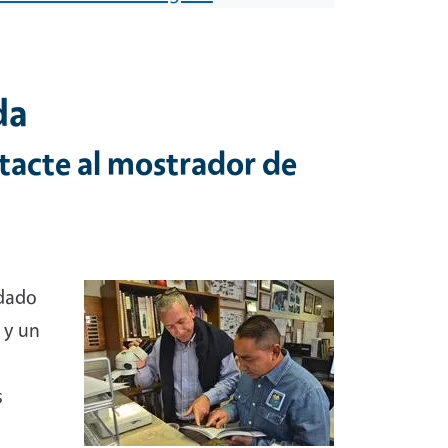
da
tacte al mostrador de
ndado
 y un
s