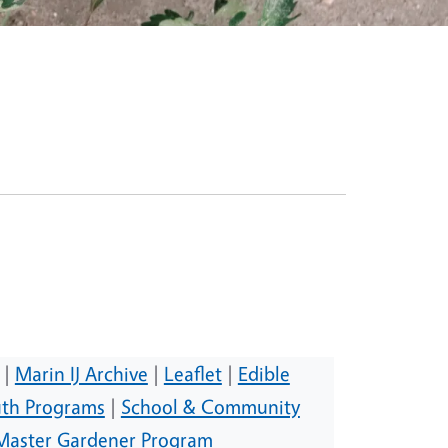
|
Marin IJ Archive
|
Leaflet
|
Edible
th Programs
|
School & Community
Master Gardener Program