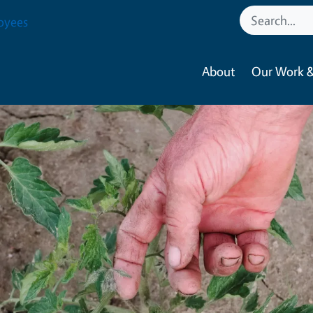
oyees
About
Our Work &