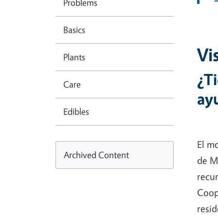
Problems
Basics
Vi
Plants
¿Ti
Care
ay
Edibles
El m
Archived Content
de M
recu
Coope
resi