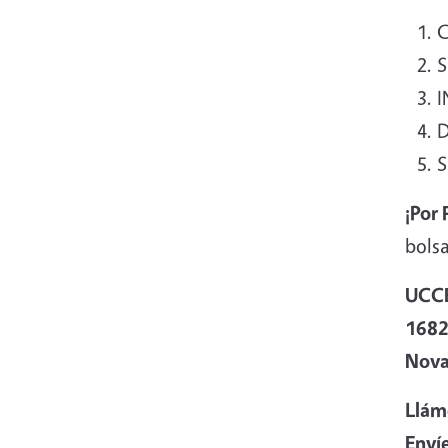
C
S
I
D
S
¡Por 
bols
UCCE
1682
Nova
Llám
Envíe