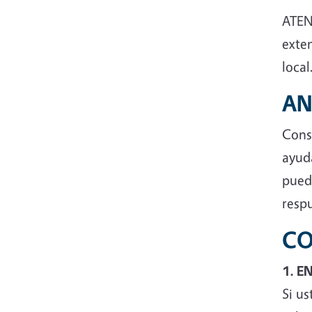
ATEN
exte
local
AN
Consi
ayud
pued
resp
CO
1. E
Si us