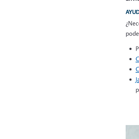
AYUD
¿Nec
podem
P
C
C
J
p