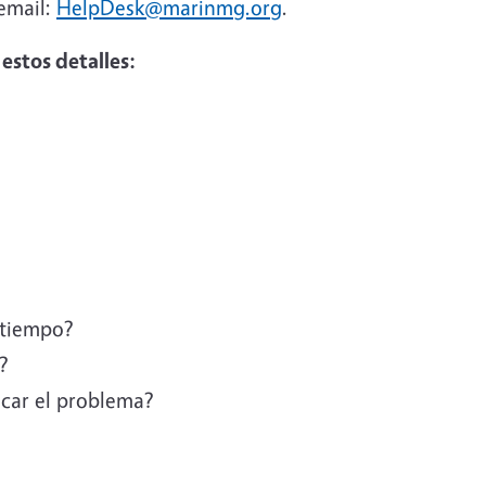
 email:
HelpDesk@marinmg.org
.
estos detalles:
 tiempo?
?
car el problema?