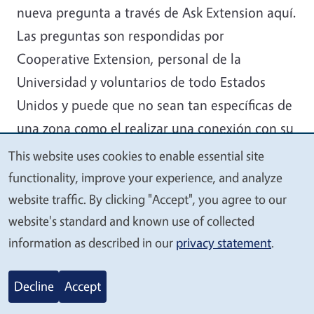
nueva pregunta a través de Ask Extension aquí.
Las preguntas son respondidas por
Cooperative Extension, personal de la
Universidad y voluntarios de todo Estados
Unidos y puede que no sean tan específicas de
una zona como el realizar una conexión con su
asesor local.
This website uses cookies to enable essential site
We
functionality, improve your experience, and analyze
Artículos
value
website traffic. By clicking "Accept", you agree to our
your
UC ANR Backyard poultry
- Excelente sitio
website's standard and known use of collected
privacy
web con muchos recursos
information as described in our
privacy statement
.
Basics for raising backyard chickens
- Utah
State 2010
Decline
Accept
Breed selection for a small-scale egg-