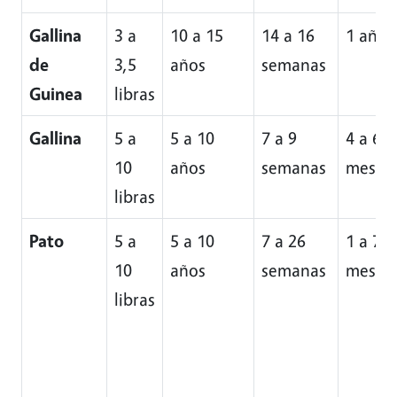
Gallina
3 a
10 a 15
14 a 16
1 año
de
3,5
años
semanas
Guinea
libras
Gallina
5 a
5 a 10
7 a 9
4 a 6
10
años
semanas
meses
libras
Pato
5 a
5 a 10
7 a 26
1 a 7
10
años
semanas
meses
libras