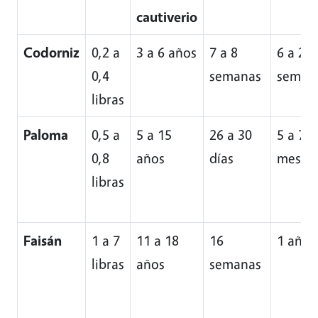
cautiverio
Codorniz
0,2 a
3 a 6 años
7 a 8
6 a 20
0,4
semanas
seman
libras
Paloma
0,5 a
5 a 15
26 a 30
5 a 7
0,8
años
días
meses
libras
Faisán
1 a 7
11 a 18
16
1 año
libras
años
semanas