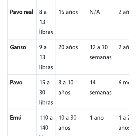
Pavo real
8 a
15 años
N/A
2 años
13
libras
Ganso
9 a
20 años
12 a 30
2 años
13
semanas
libras
Pavo
15 a
3 a 10
14
6 mese
30
años
semanas
libras
Emú
110 a
10 a 30
1 año
1 a 2
140
años
años