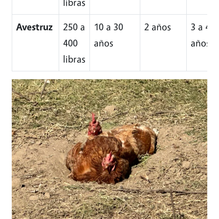
libras
Avestruz
250 a
10 a 30
2 años
3 a 4
400
años
años
libras