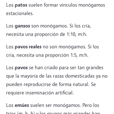
Los
patos
suelen formar vínculos monógamos
estacionales.
Los
gansos
son monógamos. Si los cría,
necesita una proporción de 1:10, m:h.
Los
pavos reales
no son monógamos. Si los
cría, necesita una proporción 1:5, m:h.
Los
pavos
se han criado para ser tan grandes
que la mayoría de las razas domesticadas ya no
pueden reproducirse de forma natural. Se
requiere inseminación artificial.
Los
emúes
suelen ser monógamos. Pero los
tríos (m, h, h) y los grupos más grandes han