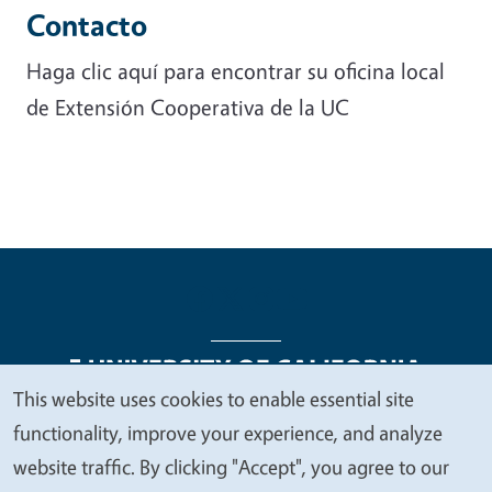
Contacto
Haga clic aquí para encontrar su oficina local
de Extensión Cooperativa de la UC
This website uses cookies to enable essential site
We
functionality, improve your experience, and analyze
Legal Menu
Copyright
Nondiscrimination Statements
value
website traffic. By clicking "Accept", you agree to our
Accessibility
Contact
Privacy