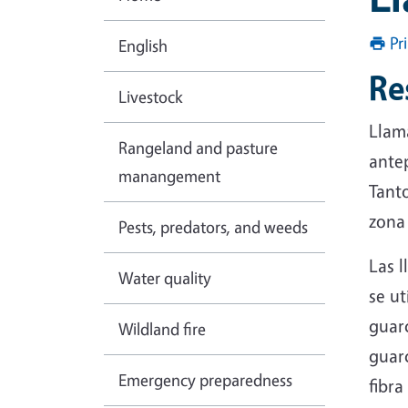
Pr
English
Re
Livestock
Llama
Rangeland and pasture
antep
manangement
Tanto
zona
Pests, predators, and weeds
Las l
Water quality
se ut
guar
Wildland fire
guar
Emergency preparedness
fibr