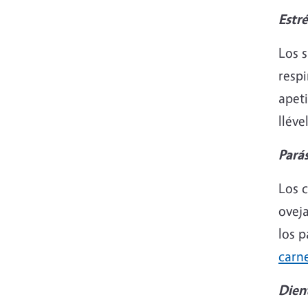
Estré
Los s
respi
apeti
lléve
Parás
Los 
oveja
los p
carn
Dien