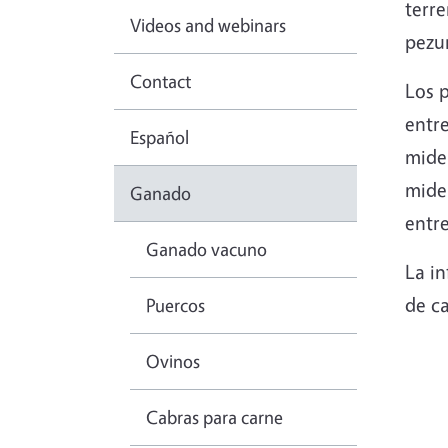
terr
Videos and webinars
pezu
Contact
Los 
entre
Español
miden
miden
Ganado
entre
Ganado vacuno
La in
de c
Puercos
Ovinos
Cabras para carne