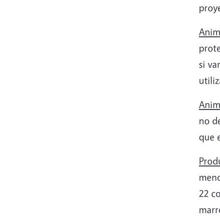
proy
Anim
prot
si va
util
Anim
no d
que 
Produ
menos
22 c
marro