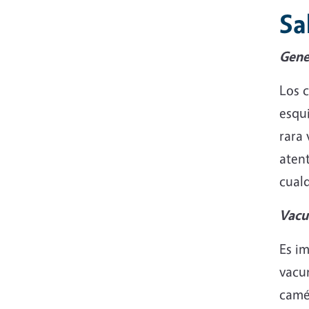
Sa
Gene
Los c
esqui
rara
aten
cual
Vacu
Es i
vacu
camé