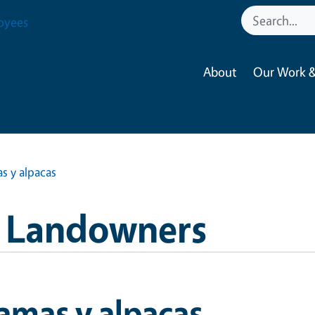
oyees
About
Our Work &
s y alpacas
e Landowners
amas y alpacas