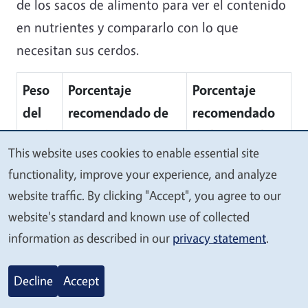
de los sacos de alimento para ver el contenido
en nutrientes y compararlo con lo que
necesitan sus cerdos.
Peso
Porcentaje
Porcentaje
del
recomendado de
recomendado
cerdo
proteína bruta en
de lisina en la
This website uses cookies to enable essential site
(lb)
la dieta
dieta
We
functionality, improve your experience, and analyze
value
10 -
24
1,44
website traffic. By clicking "Accept", you agree to our
your
20
website's standard and known use of collected
privacy
information as described in our
privacy statement
.
20 -
21
1,38
45
Decline
Accept
45 -
18
1,06