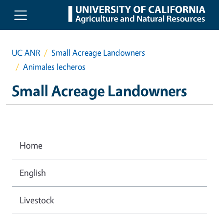
Skip to main content
UC ANR
Small Acreage Landowners
Animales lecheros
Small Acreage Landowners
Home
English
Livestock