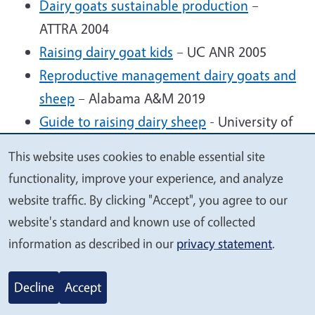
Dairy goats sustainable production
–
ATTRA 2004
Raising dairy goat kids
– UC ANR 2005
Reproductive management dairy goats and
sheep
– Alabama A&M 2019
Guide to raising dairy sheep
- University of
Wisconsin 2010
This website uses cookies to enable essential site
We
Tools for managing internal parasites in
functionality, improve your experience, and analyze
value
small ruminants animal selection
- ATTRA
website traffic. By clicking "Accept", you agree to our
your
2012
website's standard and known use of collected
privacy
Beginner dairy goat fact sheet
- Iowa State
information as described in our
privacy statement
.
University
Dairy sheep basics
- University of Maryland
Decline
Accept
2021