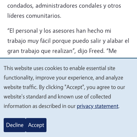
condados, administradores condales y otros
líderes comunitarios.
“El personal y los asesores han hecho mi
trabajo muy fácil porque puedo salir y alabar el
gran trabajo que realizan”, dijo Freed. “Me
siento muy afortunada; soy la principal porrista
This website uses cookies to enable essential site
de Extensión Cooperativa de UC en la Costa
We
functionality, improve your experience, and analyze
Central y estoy feliz de facilitar el éxito de
value
website traffic. By clicking "Accept", you agree to our
nuestro personal y asesores y proveer apoyo y
your
website's standard and known use of collected
motivación positiva y continua”.
privacy
information as described in our
privacy statement
.
Una parte grande de su posición explicó Freed,
Decline
Accept
es asegurarse que sus equipos cuentan con
todo lo necesario para tener éxito – ya sea